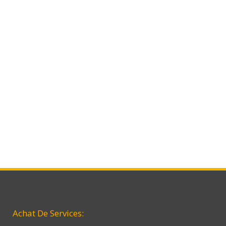
entreprise sur LinkedIn
05 mars, 2020
Autres
Quelle est mon adresse IP?
28 février, 2020
Astuces internet
Achat De Services: