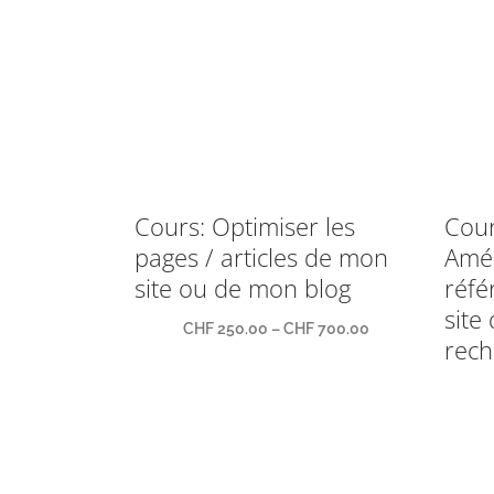
Cours: Optimiser les
Cou
pages / articles de mon
Amél
site ou de mon blog
réf
site
CHF
250.00
–
CHF
700.00
rech