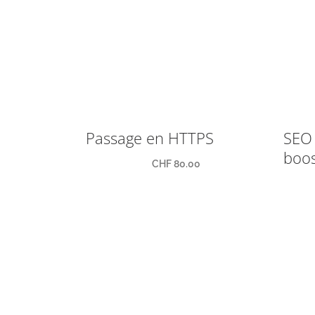
Passage en HTTPS
SEO 
boos
CHF
80.00
Achat De Services:
Lau